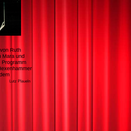
 von Ruth
u Mara und
te Programm
om Hexenhammer
 dem
en.
Lutz Plaueln