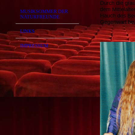
Durch die gra
dem Mittelalte
MUSIKSOMMER DER
Hauch des Bed
NATURFREUNDE
Gegenwart bez
LINKS
IMPRESSUM