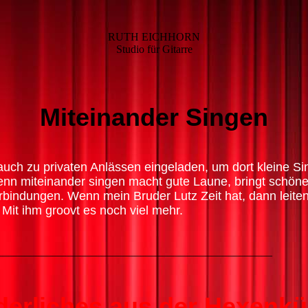
RUTH EICHHORN
Studio für Gitarre
Miteinander Singen
 auch zu privaten Anlässen eingeladen, um dort kleine 
enn miteinander singen macht gute Laune, bringt schö
rbindungen. Wenn mein Bruder Lutz Zeit hat, dann leite
 Mit ihm groovt es noch viel mehr.
__________________________________________________
derliches aus der Hexenk