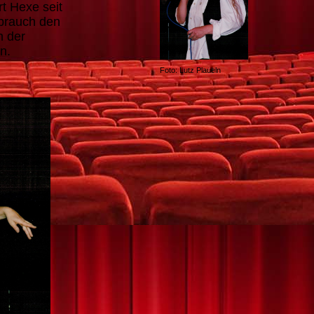
t Hexe seit
ebrauch den
n der
n.
Foto: Lutz Plaueln