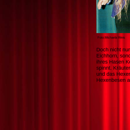
Foto:Michaela Weis
Doch nicht nur
Eichhorn, son
ihres Hasen K
spinnt. Kräut
und das Hexen
Hexenbes