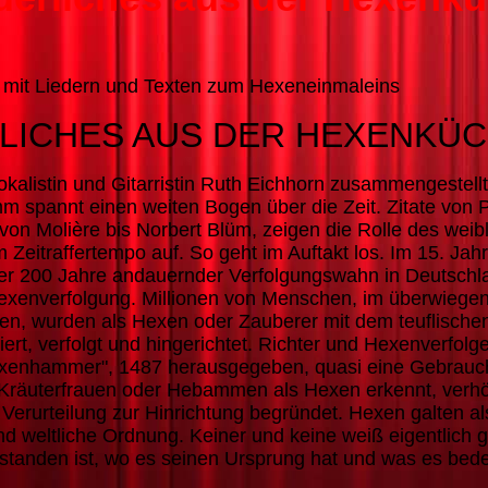
 mit Liedern und Texten zum Hexeneinmaleins
LICHES AUS
DER HEXENKÜ
kalistin und Gitarristin Ruth Eichhorn zusammengestell
 spannt einen weiten Bogen über die Zeit. Zitate von 
 von Molière bis Norbert Blüm, zeigen die Rolle des weib
 Zeitraffertempo auf. So geht im Auftakt los.
Im 15. Jah
ber 200 Jahre andauernder Verfolgungswahn in Deutschl
exenverfolgung. Millionen von Menschen, im überwiegen
en, wurden als Hexen oder Zauberer mit dem teuflische
rt, verfolgt und hingerichtet. Richter und Hexenverfolge
exenhammer", 1487 herausgegeben, quasi eine Gebrauc
Kräuterfrauen oder Hebammen als Hexen erkennt, verhört
e Verurteilung zur Hinrichtung begründet. Hexen galten al
und weltliche Ordnung.
Keiner und keine weiß eigentlich 
standen ist, wo es seinen Ursprung hat und was es bede