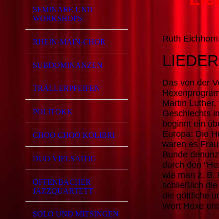
SEMINARE UND
WORKSHOPS
Ruth Eichhorn
RHEIN-MAIN-CHOR
LIEDER
SUBDOMINANZEN
Das von der Vo
TRÄLLERPFEIFEN
Hexenprogramm
Martin Luther,
POLITOKK
Geschlechts im
beginnt ein ü
Europa: Die H
CHOO CHOO KOLIBRI
waren es Frau
Bunde denunzie
DUO VIELSAITIG
durch den "H
wie man z. B. 
OFFENBACHER
schließlich di
JAZZQUARTETT
die göttliche 
Wort Hexe ent
SOLO UND MITSINGEN