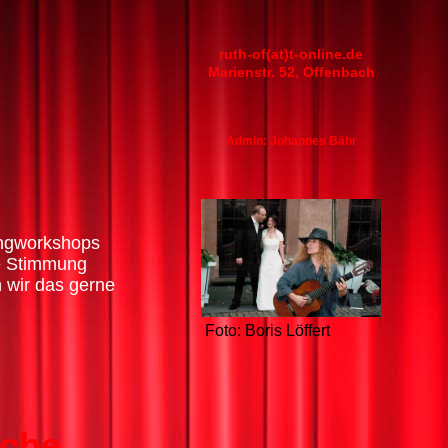
ruth-of(at)t-online.de
Marienstr. 52, Offenbach
Admin: Johannes Bähr
Singworkshops
ne Stimmung
n wir das gerne
Foto: Boris Löffert
üche