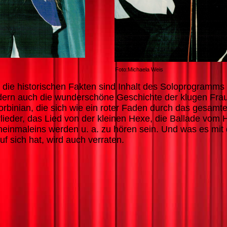
Foto:Michaela Weis
 die historischen Fakten sind Inhalt des Soloprogramms
dern auch die wunderschöne Geschichte der klugen Fra
orbinian, die sich wie ein roter Faden durch das gesam
erlieder, das Lied von der kleinen Hexe, die Ballade v
einmaleins werden u. a. zu hören sein. Und was es mit
en auf sich hat, wird auch verrat