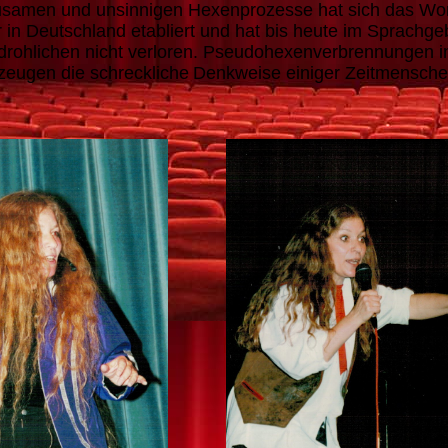
usamen und unsinnigen Hexenprozesse hat sich das Wor
r in Deutschland etabliert und hat bis heute im Sprachg
rohlichen nicht verloren. Pseudohexenverbrennungen i
eugen die schreckliche
Denkweise einiger Zeitmensche