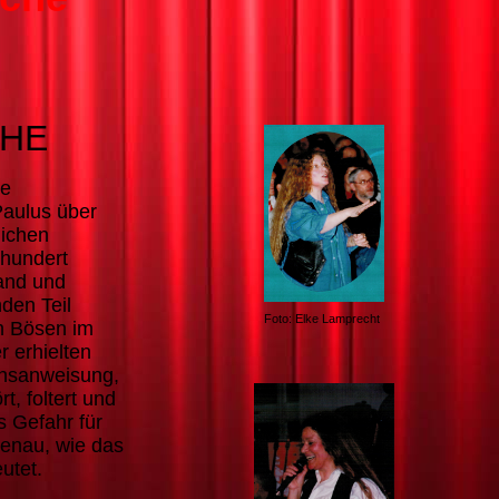
CHE
te
Paulus über
lichen
rhundert
and und
den Teil
Foto: Elke Lamprecht
n Bösen im
r erhielten
hsanweisung,
, foltert und
s Gefahr für
genau, wie das
utet.